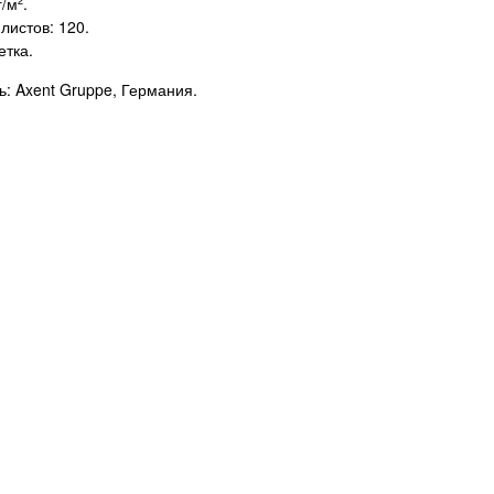
г/м
.
2
листов: 120.
етка.
: Axent Gruppe, Германия.