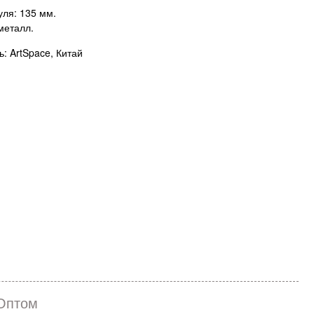
уля: 135 мм.
металл.
: ArtSpace, Китай
Оптом