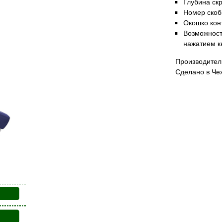
Глубина ск
Номер скобы
Окошко кон
Возможност
нажатием к
Производитель
Сделано в Че