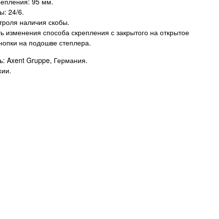
репления: 95 мм.
: 24/6.
троля наличия скобы.
ь изменения способа скрепления с закрытого на открытое
нопки на подошве степлера.
: Axent Gruppe, Германия.
хии.