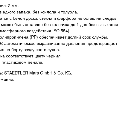
ел: 2 мм.
 едкого запаха, без ксилола и толуола.
ется с белой доски, стекла и фарфора не оставляя следов.
 может быть оставлен без колпачка до 1 дня без высыхания
атмосферного воздействия ISO 554).
полипропилена (PP) обеспечивает долгий срок службы.
afe: автоматическое выравнивание давления предотвращает
ил на борту воздушного судна.
ка соответствует цвету чернил.
в пластиковом пенале.
ь: STAEDTLER Mars GmbH & Co. KG.
рмании.