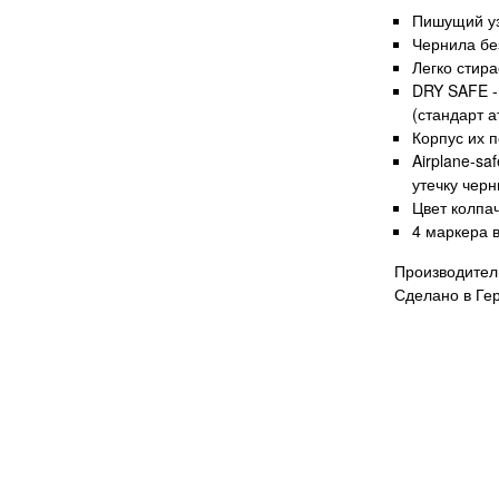
Пишущий уз
Чернила без
Легко стира
DRY SAFE -
(стандарт 
Корпус их 
Airplane-s
утечку черн
Цвет колпач
4 маркера 
Производител
Сделано в Ге