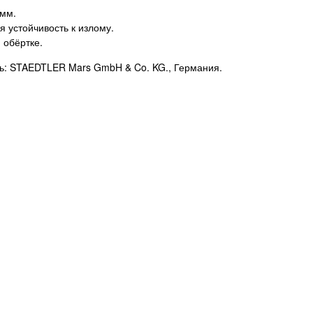
 мм.
 устойчивость к излому.
 обёртке.
ь: STAEDTLER Mars GmbH & Co. KG., Германия.