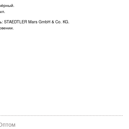
-чёрный.
мл.
ь: STAEDTLER Mars GmbH & Co. KG.
овении.
Оптом