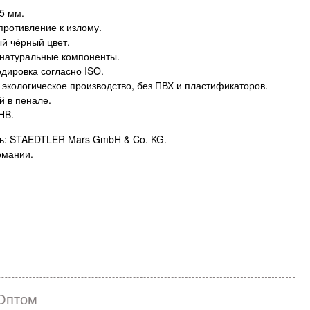
5 мм.
противление к излому.
 чёрный цвет.
натуральные компоненты.
одировка согласно ISO.
 экологическое производство, без ПВХ и пластификаторов.
й в пенале.
HB.
ь: STAEDTLER Mars GmbH & Co. KG.
рмании.
Оптом